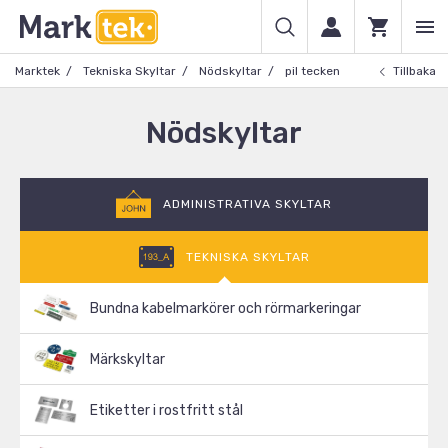
Marktek
Tekniska Skyltar
Nödskyltar
pil tecken
Tillbaka
Nödskyltar
ADMINISTRATIVA SKYLTAR
TEKNISKA SKYLTAR
Bundna kabelmarkörer och rörmarkeringar
Märkskyltar
Etiketter i rostfritt stål