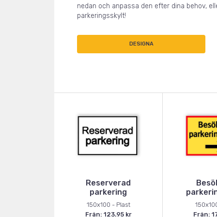
nedan och anpassa den efter dina behov, elle
parkeringsskylt!
DESIGNA
Reserverad
Besö
parkering
parkeri
150x100 - Plast
150x100
Från: 123.95 kr
Från: 1