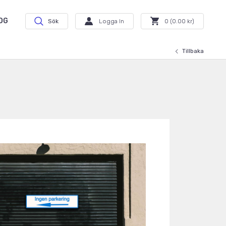
OG
Sök
Logga In
0
(
0.00
kr)
Tillbaka