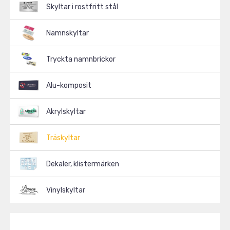
Skyltar i rostfritt stål
Namnskyltar
Tryckta namnbrickor
Alu-komposit
Akrylskyltar
Träskyltar
Dekaler, klistermärken
Vinylskyltar