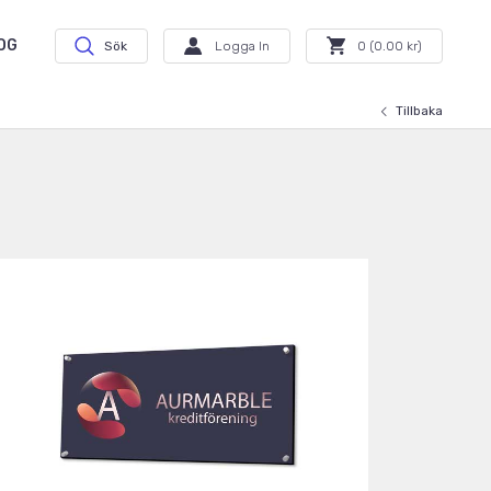
OG
Sök
Logga In
0
(
0.00
kr)
Tillbaka