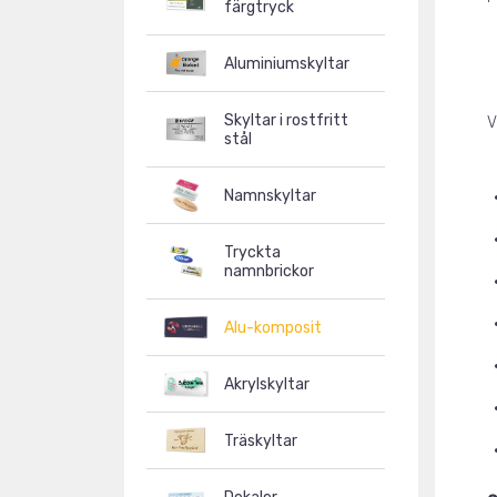
färgtryck
Aluminiumskyltar
Skyltar i rostfritt
V
stål
Namnskyltar
Tryckta
namnbrickor
Alu-komposit
Akrylskyltar
Träskyltar