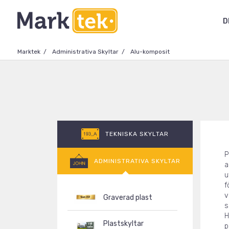
D
Marktek
Administrativa Skyltar
Alu-komposit
TEKNISKA SKYLTAR
P
ADMINISTRATIVA SKYLTAR
a
u
f
v
Graverad plast
s
H
Plastskyltar
p