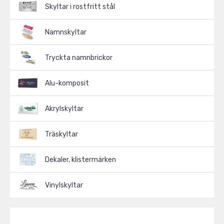
Skyltar i rostfritt stål
Namnskyltar
Tryckta namnbrickor
Alu-komposit
Akrylskyltar
Träskyltar
Dekaler, klistermärken
Vinylskyltar