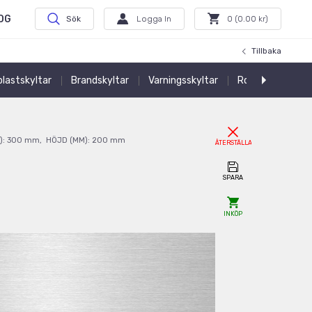
OG
Sök
Logga In
0
(
0.00
kr)
Tillbaka
 plastskyltar
Brandskyltar
Varningsskyltar
Rostfri Kabelmä
):
300
mm
,
HÖJD (MM):
200
mm
ÅTERSTÄLLA
SPARA
INKÖP