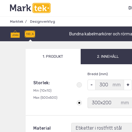
D
Marktek
Designverktyg
Bundna kabelmarkörer och rörma
1. PRODUKT
2. INNEHÅLL
Bredd (mm)
Storlek:
mm
Min (10x10)
Max (500x500)
300x200
mm
Etiketter i rostfritt stål
Material