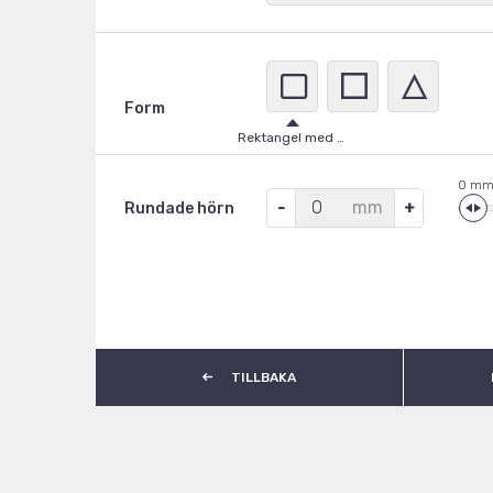
A
Form
Rostfria
Rektangel med rundade hörn
0
mm
Rundade hörn
TILLBAKA