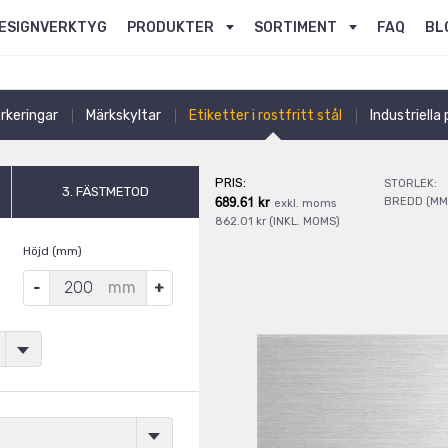
ESIGNVERKTYG
PRODUKTER
SORTIMENT
FAQ
BL
rkeringar
Märkskyltar
Etiketter i rostfritt stål
Industriella
PRIS:
STORLEK:
3. FÄSTMETOD
689.61 kr
BREDD (MM
exkl. moms
862.01 kr (INKL. MOMS)
Höjd (mm)
mm