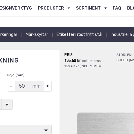
ESIGNVERKTYG
PRODUKTER
SORTIMENT
FAQ
BL
rkeringar
Märkskyltar
Etiketter i rostfritt stål
Industriella
PRIS:
STORLEK:
KNING
135.59 kr
BREDD (M
exkl. moms
169.49 kr (INKL. MOMS)
Höjd (mm)
mm