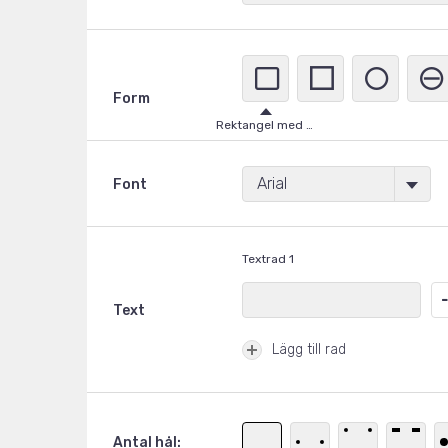
A
Form
Rostfria
Rektangel med rundade hörn
Arial
Font
Textrad 1
Text
Lägg till rad
Antal hål: