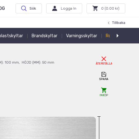
OG
Sök
Logga In
0
(
0.00
kr)
Tillbaka
 plastskyltar
Brandskyltar
Varningsskyltar
Rostfri Kabelmä
M):
100
mm
,
HÖJD (MM):
50
mm
ÅTERSTÄLLA
SPARA
INKÖP