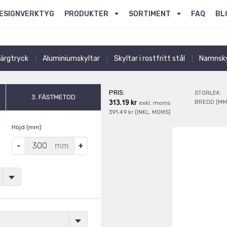
ESIGNVERKTYG
PRODUKTER
SORTIMENT
FAQ
BL
färgtryck
Aluminiumskyltar
Skyltar i rostfritt stål
Namnsky
PRIS:
STORLEK:
3. FÄSTMETOD
313.19 kr
BREDD (MM
exkl. moms
391.49 kr (INKL. MOMS)
Höjd (mm)
mm