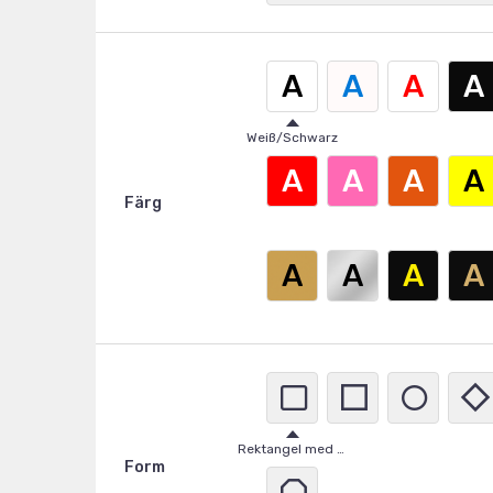
A
A
A
A
Weiß/Schwarz
A
A
A
A
Färg
A
A
A
A
Rektangel med rundade hörn
Form