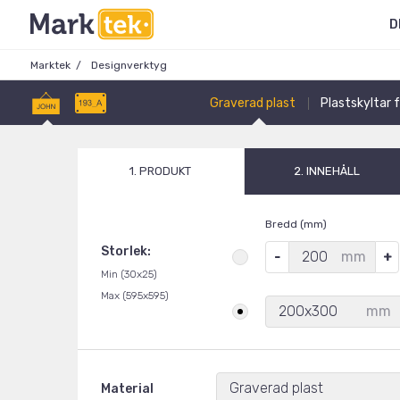
D
Marktek
Designverktyg
Graverad plast
Plastskyltar 
1. PRODUKT
2. INNEHÅLL
Bredd (mm)
Storlek:
mm
Min (30x25)
Max (595x595)
200x300
mm
Graverad plast
Material