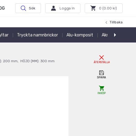
OG
Sök
Logga In
0
(
0.00
kr)
Tillbaka
ltar
Tryckta namnbrickor
Alu-komposit
Akrylskyltar
T
):
200
mm
,
HÖJD (MM):
300
mm
ÅTERSTÄLLA
SPARA
INKÖP