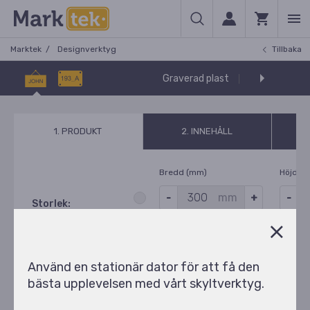
Marktek
Designverktyg
Tillbaka
Graverad plast
Plastskyltar 
1. PRODUKT
2. INNEHÅLL
Bredd (mm)
Höjd (
mm
Storlek:
Min (100x100)
Automatisk
Au
Max (1000x1000)
300x200
mm
Använd en stationär dator för att få den
bästa upplevelsen med vårt skyltverktyg.