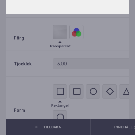
Akrylskyltar
Material
Hex
R
G
B
A
Färg
Transparent
3.00
Tjocklek
Rektangel
Form
TILLBAKA
INNEHÅLL (